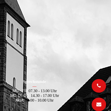
Sprechstunde
—
MO - FR:
07.30 - 13.00 Uhr
MO, DI, DO:
14.30 - 17.00 Uhr
Akut:
08.00 - 10.00 Uhr