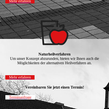
Mehr erfahren
Naturheilverfahren
Um unser Konzept abzurunden, bieten wir Ihnen auch die
Möglichkeiten der alternativen Heilverfahren an.
Mehr erfahren
Vereinbaren Sie jetzt einen Termin!
Terminanfrage